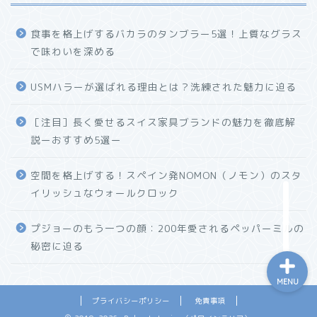
食事を格上げするバカラのタンブラー5選！上質なグラス
で味わいを深める
USMハラーが選ばれる理由とは？洗練された魅力に迫る
ホーム
［注目］長く愛せるスイス家具ブランドの魅力を徹底解
説ーおすすめ5選ー
プロフィール
空間を格上げする！スペイン発NOMON（ノモン）のスタ
お問い合わせ
イリッシュなウォールクロック
プジョーのもう一つの顔：200年愛されるペッパーミルの
秘密に迫る
MENU
プライバシーポリシー
免責事項