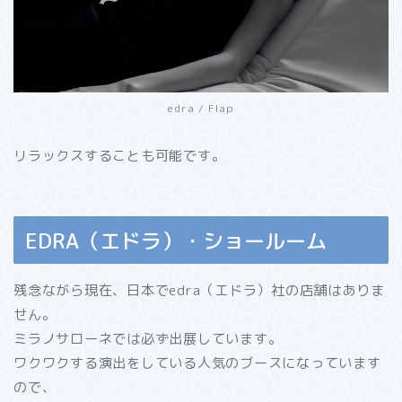
edra / Flap
リラックスすることも可能です。
EDRA（エドラ）・ショールーム
残念ながら現在、日本でedra（エドラ）社の店舗はありま
せん。
ミラノサローネでは必ず出展しています。
ワクワクする演出をしている人気のブースになっています
ので、