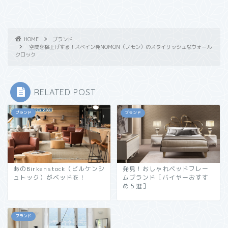
HOME
ブランド
空間を格上げする！スペイン発NOMON（ノモン）のスタイリッシュなウォール
クロック
RELATED POST
ブランド
ブランド
あのBirkenstock（ビルケンシ
発見！おしゃれベッドフレー
ュトック）がベッドを！
ムブランド［バイヤーおすす
め５選］
ブランド