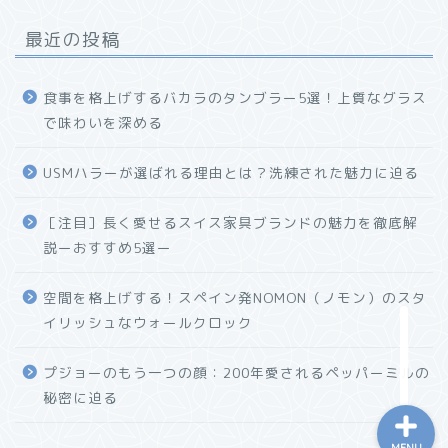
最近の投稿
食事を格上げするバカラのタンブラー5選！上質なグラス
で味わいを深める
USMハラーが選ばれる理由とは？洗練された魅力に迫る
ホーム
［注目］長く愛せるスイス家具ブランドの魅力を徹底解
説ーおすすめ5選ー
プロフィール
空間を格上げする！スペイン発NOMON（ノモン）のスタ
お問い合わせ
イリッシュなウォールクロック
プジョーのもう一つの顔：200年愛されるペッパーミルの
秘密に迫る