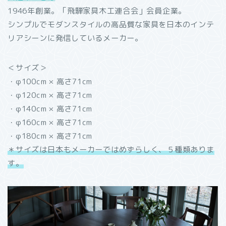
1946年創業。「飛騨家具木工連合会」会員企業。
シンプルでモダンスタイルの高品質な家具を日本のインテ
リアシーンに発信しているメーカー。
＜サイズ＞
・φ100cm × 高さ71cm
・φ120cm × 高さ71cm
・φ140cm × 高さ71cm
・φ160cm × 高さ71cm
・φ180cm × 高さ71cm
＊サイズは日本もメーカーではめずらしく、５種類ありま
す。