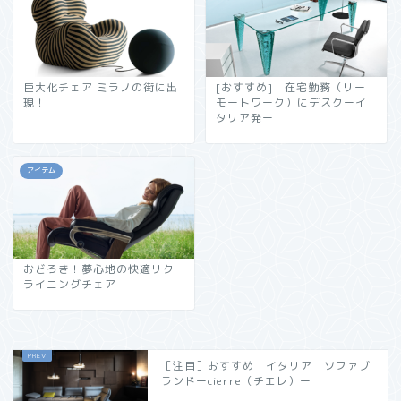
巨大化チェア ミラノの街に出
[おすすめ] 在宅勤務（リー
現！
モートワーク）にデスクーイ
タリア発ー
アイテム
おどろき！夢心地の快適リク
ライニングチェア
［注目］おすすめ イタリア ソファブ
ランドーcierre（チエレ）ー