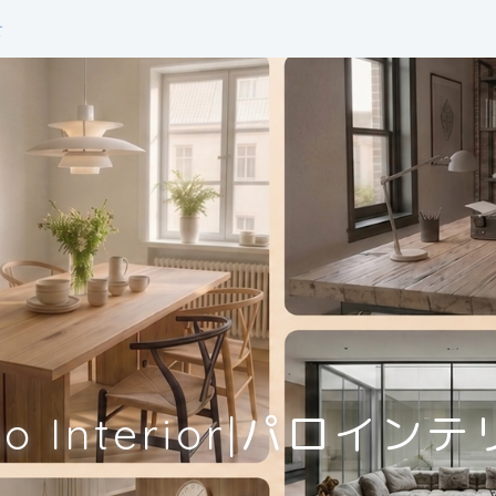
せ
lo Interior|パロイン