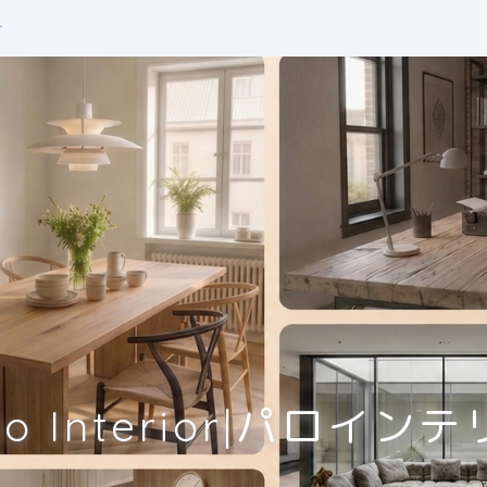
せ
lo Interior|パロイン