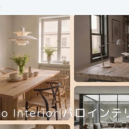
せ
lo Interior|パロイン