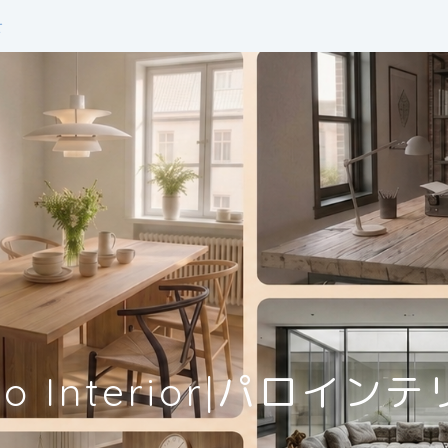
せ
lo Interior|パロイン