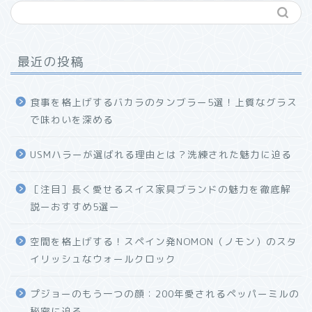
最近の投稿
食事を格上げするバカラのタンブラー5選！上質なグラス
で味わいを深める
USMハラーが選ばれる理由とは？洗練された魅力に迫る
ホーム
［注目］長く愛せるスイス家具ブランドの魅力を徹底解
説ーおすすめ5選ー
プロフィール
空間を格上げする！スペイン発NOMON（ノモン）のスタ
お問い合わせ
イリッシュなウォールクロック
プジョーのもう一つの顔：200年愛されるペッパーミルの
秘密に迫る