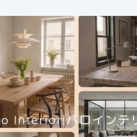
せ
lo Interior|パロイン