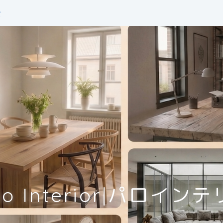
せ
lo Interior|パロイン