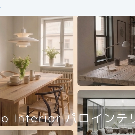
せ
lo Interior|パロイン