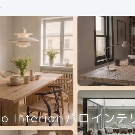
せ
lo Interior|パロイン