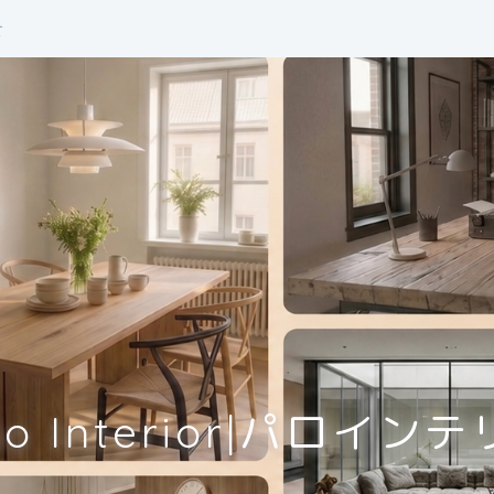
せ
lo Interior|パロイン